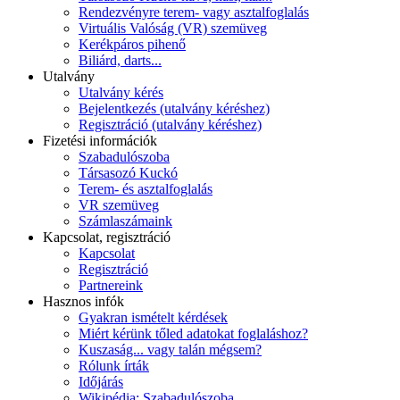
Rendezvényre terem- vagy asztalfoglalás
Virtuális Valóság (VR) szemüveg
Kerékpáros pihenő
Biliárd, darts...
Utalvány
Utalvány kérés
Bejelentkezés (utalvány kéréshez)
Regisztráció (utalvány kéréshez)
Fizetési információk
Szabadulószoba
Társasozó Kuckó
Terem- és asztalfoglalás
VR szemüveg
Számlaszámaink
Kapcsolat, regisztráció
Kapcsolat
Regisztráció
Partnereink
Hasznos infók
Gyakran ismételt kérdések
Miért kérünk tőled adatokat foglaláshoz?
Kuszaság... vagy talán mégsem?
Rólunk írták
Időjárás
Wikipédia: Szabadulószoba