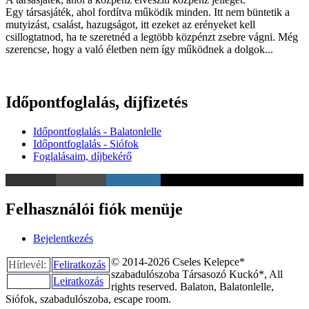
Egy társasjáték, ahol fordítva működik minden. Itt nem büntetik a
mutyizást, csalást, hazugságot, itt ezeket az erényeket kell
csillogtatnod, ha te szeretnéd a legtöbb közpénzt zsebre vágni. Még
szerencse, hogy a való életben nem így működnek a dolgok...
Időpontfoglalás, díjfizetés
Időpontfoglalás - Balatonlelle
Időpontfoglalás - Siófok
Foglalásaim, díjbekérő
Felhasználói fiók menüje
Bejelentkezés
© 2014-2026 Cseles Kelepce*
Hírlevél:
Feliratkozás
szabadulószoba Társasozó Kuckó*, All
Leiratkozás
rights reserved. Balaton, Balatonlelle,
Siófok, szabadulószoba, escape room.