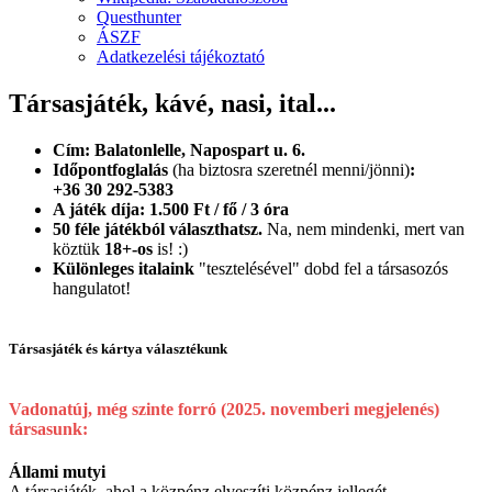
Questhunter
ÁSZF
Adatkezelési tájékoztató
Társasjáték, kávé, nasi, ital...
Cím: Balatonlelle, Napospart u. 6.
Időpontfoglalás
(ha biztosra szeretnél menni/jönni)
:
+36 30 292-5383
A játék díja: 1.500 Ft / fő / 3 óra
50 féle játékból választhatsz.
Na, nem mindenki, mert van
köztük
18+-os
is! :)
Különleges italaink
"tesztelésével" dobd fel a társasozós
hangulatot!
Társasjáték és kártya választékunk
Vadonatúj, még szinte forró (2025. novemberi megjelenés)
társasunk:
Állami mutyi
A társasjáték, ahol a közpénz elveszíti közpénz jellegét.