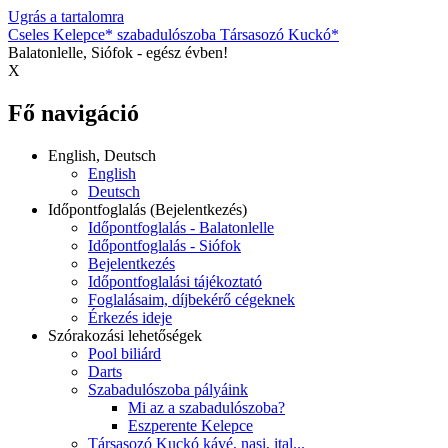
Ugrás a tartalomra
Cseles Kelepce* szabadulószoba Társasozó Kuckó*
Balatonlelle, Siófok - egész évben!
X
Fő navigáció
English, Deutsch
English
Deutsch
Időpontfoglalás (Bejelentkezés)
Időpontfoglalás - Balatonlelle
Időpontfoglalás - Siófok
Bejelentkezés
Időpontfoglalási tájékoztató
Foglalásaim, díjbekérő cégeknek
Érkezés ideje
Szórakozási lehetőségek
Pool biliárd
Darts
Szabadulószoba pályáink
Mi az a szabadulószoba?
Eszperente Kelepce
Társasozó Kuckó kávé, nasi, ital...